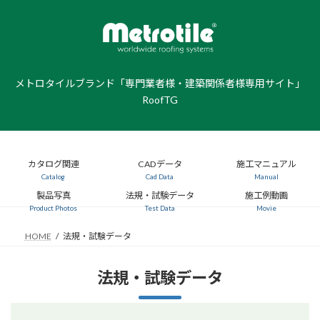
コ
ナ
ン
ビ
テ
ゲ
ン
ー
ツ
シ
へ
ョ
メトロタイルブランド「専門業者様・建築関係者様専用サイト」
ス
ン
RoofTG
キ
に
ッ
移
プ
動
カタログ関連
CADデータ
施工マニュアル
Catalog
Cad Data
Manual
製品写真
法規・試験データ
施工例動画
Product Photos
Test Data
Movie
HOME
法規・試験データ
法規・試験データ